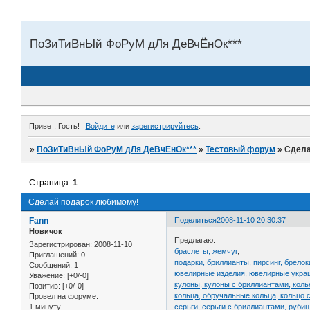
ПоЗиТиВнЫй ФоРуМ дЛя ДеВчЁнОк***
Привет, Гость!
Войдите
или
зарегистрируйтесь
.
»
ПоЗиТиВнЫй ФоРуМ дЛя ДеВчЁнОк***
»
Тестовый форум
»
Сдела
Страница:
1
Сделай подарок любимому!
Fann
Поделиться
2008-11-10 20:30:37
Новичок
Предлагаю:
Зарегистрирован
: 2008-11-10
браслеты, жемчуг
,
Приглашений:
0
подарки, бриллианты, пирсинг, брелок
Сообщений:
1
ювелирные изделия, ювелирные укра
Уважение:
[+0/-0]
кулоны, кулоны с бриллиантами, коль
Позитив:
[+0/-0]
кольца, обручальные кольца, кольцо 
Провел на форуме:
1 минуту
серьги, серьги с бриллиантами, рубин