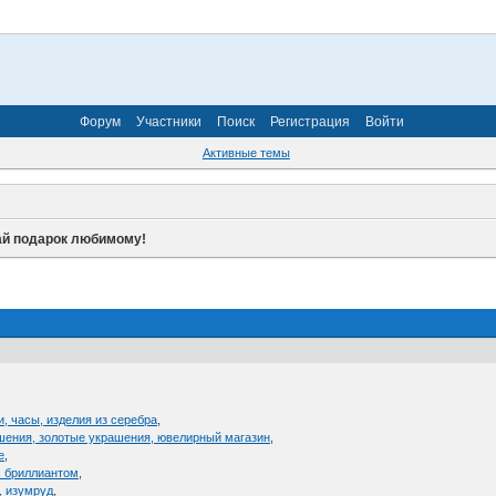
Форум
Участники
Поиск
Регистрация
Войти
Активные темы
й подарок любимому!
и, часы, изделия из серебра
,
шения, золотые украшения, ювелирный магазин
,
е
,
с бриллиантом
,
, изумруд
,