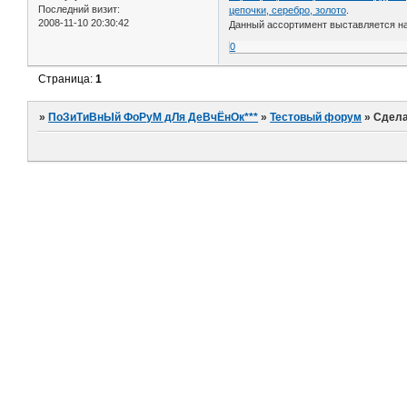
Последний визит:
цепочки, серебро, золото
.
2008-11-10 20:30:42
Данный ассортимент выставляется на
0
Страница:
1
»
ПоЗиТиВнЫй ФоРуМ дЛя ДеВчЁнОк***
»
Тестовый форум
»
Сдела